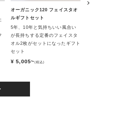
オーガニック120 フェイスタオ
オーガニックエアー
ルギフトセット
ギフトセット
た
、
5年、10年と気持ちいい風合い
その感覚は、まるで
フ
が長持ちする定番のフェイスタ
ダースノー。 触ると
オル2枚がセットになったギフト
なる、でも無くなら
セット
ふわのタオルをギフ
しました。
¥ 5,005~
(税込)
¥ 9,240
(税込)