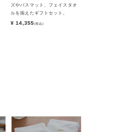
ズやバスマット、フェイスタオ
わで軽やかな風合い
ルを揃えたギフトセット。
終わりをほっと癒や
す。
¥ 14,355
(税込)
¥ 19,800~
(税込)