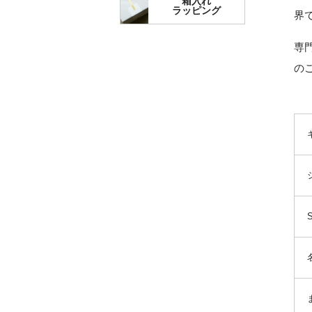
箱入れ
ラッピング
界
専
の