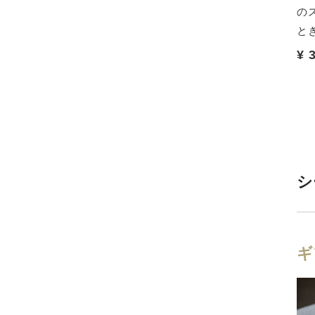
着ている事を忘れる
たくなるような優しい肌触りの
の
身体に馴染みます。
タオルです。
と
~
¥ 8,580~
¥ 
(税込)
(税込)
シ
ギ