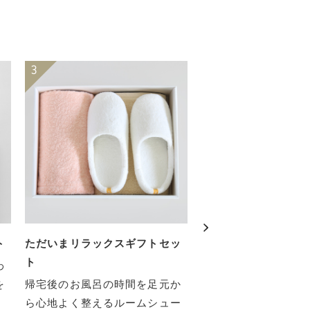
ト
ただいまリラックスギフトセッ
オーガニックエアー
ト
タオルケット
わ
を
帰宅後のお風呂の時間を足元か
温かいパウダースノ
ら心地よく整えるルームシュー
肌触りのタオルケット