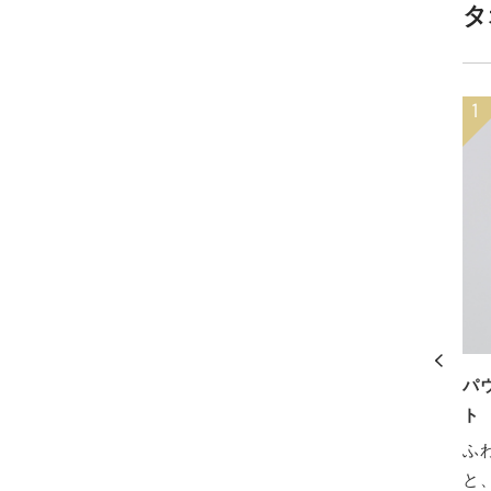
タ
クコットンパジャ
オーガニックエアーホイップバ
パ
ウェア
スタオル
ト
クコットン100%の柔
優しいカラーとふわふわの上質
ふ
りとした着心地のパ
な肌触り。ずっと顔を埋めてい
と